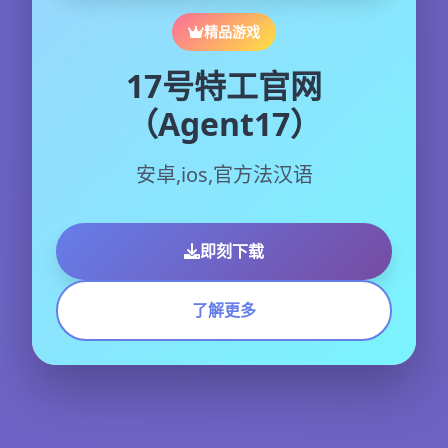
精品游戏
17号特工官网
（Agent17）
安卓,ios,官方法汉语
即刻下载
了解更多