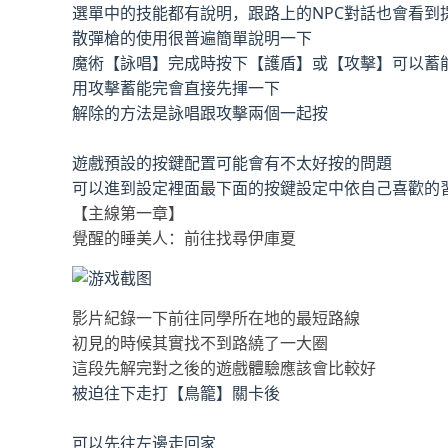
選單中的技能都有說明，跟路上的NPC對話也會看到
散彈槍的使用很普遍簡單說明一下
魔術【詠唱】完成時按下【護盾】或【攻擊】可以蓄
用攻擊蓄能完會直接先揮一下
解除的方法是詠唱跟攻擊兩個一起按
遊戲預設的按鍵配置可能會有不太好按的問題
可以進到設定裡面最下面的按鍵設定中依自己喜歡的
【主線第一章】
覺醒的睡美人：前往找尋伊庫夏
影片紀錄一下前往同學所在地的最短路線
初見的時候其實找不到路繞了一大圈
這段先解完對之後的遊戲體驗應該會比較好
被迫往下走打【鳥籠】關卡後
可以先往左邊走回家