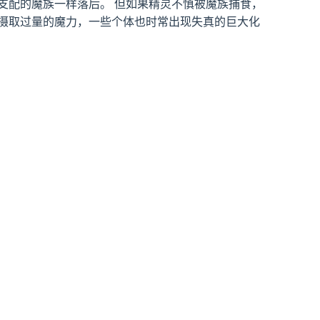
支配的魔族一样落后。 但如果精灵不慎被魔族捕食，
摄取过量的魔力，一些个体也时常出现失真的巨大化