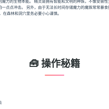
内魔力的生物本能。 精灵是拥有智能和文明的种族，不像受兽性
怕一点点冲击。 另外，由于无法长时间存储魔力的魔族常常暴食
灵，在森林和洞穴里务必要小心谨慎。
🧰 操作秘籍
去