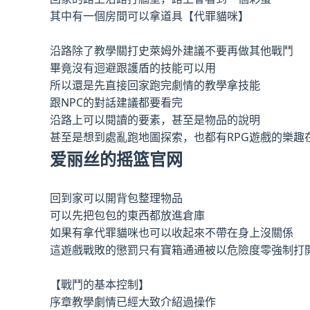
其中有一個房間可以拿道具【代罪貓咪】
沿路除了教學關打史萊姆外建議不要再做其他戰鬥
畢竟沒有迴避跟護盾的技能可以用
所以還是先直接回家跑完劇情的教學拿技能
跟NPC的對話建議都要看完
沿路上可以閱讀的要素，甚至是物品的說明
甚至是想到處亂跑地圖探索，也都有RPG遊戲的樂趣
爱丽丝的摇篮官网
回到家可以開背包整理物品
可以先把包包的東西都放進倉庫
如果有拿代罪貓咪也可以收起來不帶在身上沒關係
這遊戲戰敗的懲罰只有寶箱通通被以危險度零強制打
【戰鬥的基本控制】
序章教學劇情已經大致介紹過操作