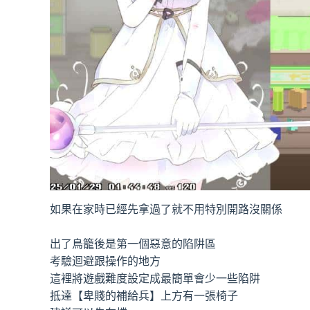
如果在家時已經先拿過了就不用特別開路沒關係
出了鳥籠後是第一個惡意的陷阱區
考驗迴避跟操作的地方
這裡將遊戲難度設定成最簡單會少一些陷阱
抵達【卑賤的補給兵】上方有一張椅子