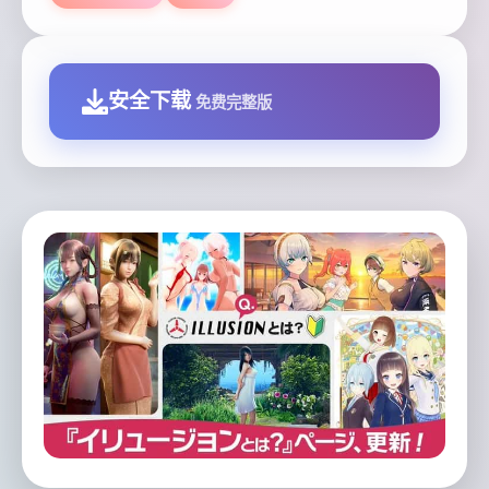
安全下载
免费完整版