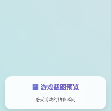
🏧 游戏截图预览
感受游戏的精彩瞬间