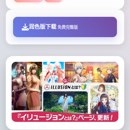
润色版下载
免费完整版