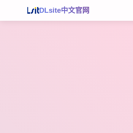
DLsite中文官网