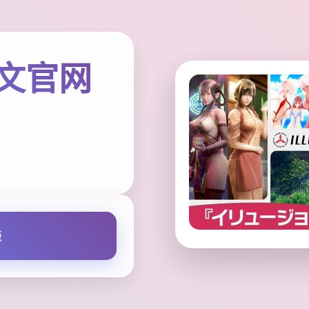
中文官网
版