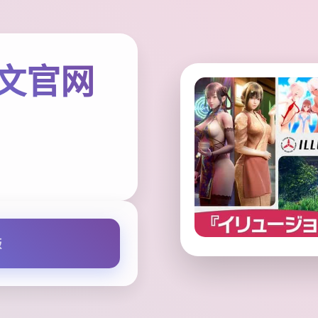
中文官网
版