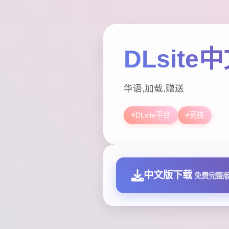
DLsite
华语,加载,赠送
#DLsite平台
#竞技
中文版下载
免费完整