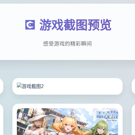
💽 游戏截图预览
感受游戏的精彩瞬间