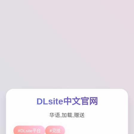
DLsite中文官网
华语,加载,赠送
#DLsite平台
#竞技