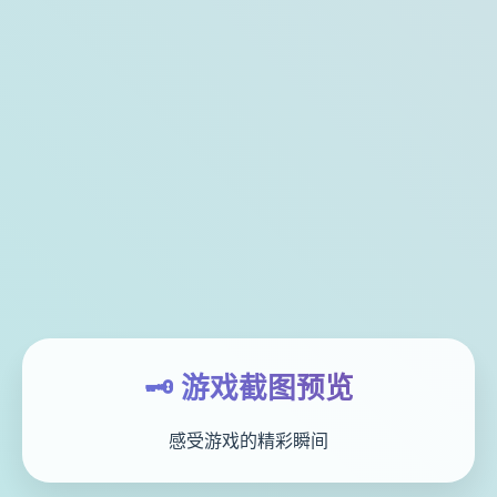
🗝️ 游戏截图预览
感受游戏的精彩瞬间