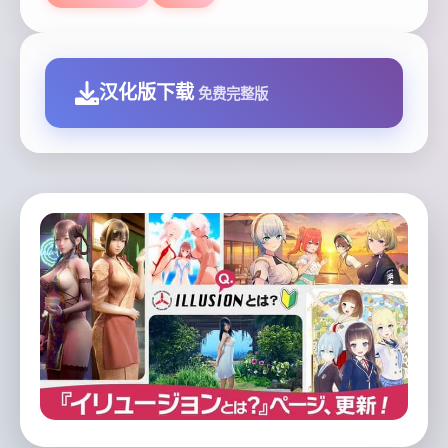
汉化版下载
免费完整版