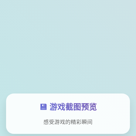
💾 游戏截图预览
感受游戏的精彩瞬间