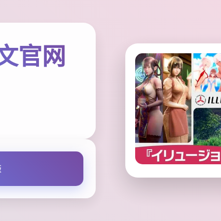
中文官网
版