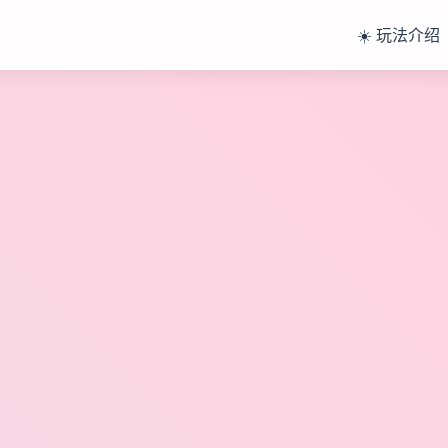
☀️ 玩法介绍