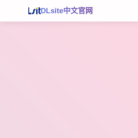
DLsite中文官网