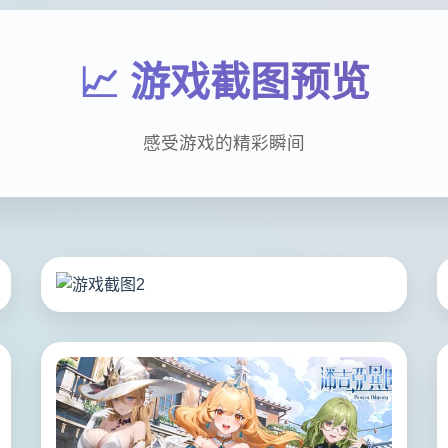
📈 游戏截图预览
感受游戏的精彩瞬间