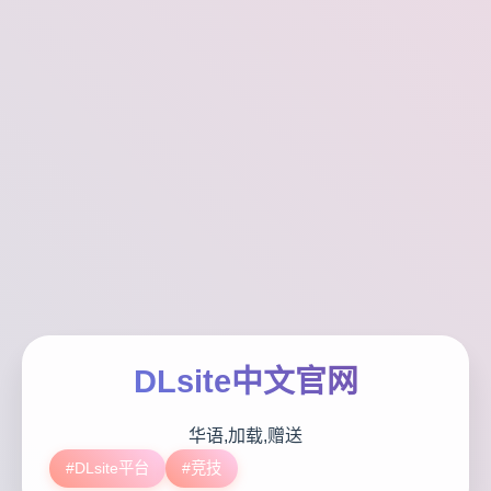
DLsite中文官网
华语,加载,赠送
#DLsite平台
#竞技