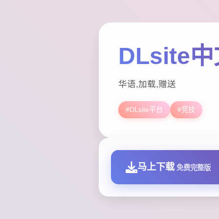
DLsite
华语,加载,赠送
#DLsite平台
#竞技
马上下载
免费完整版