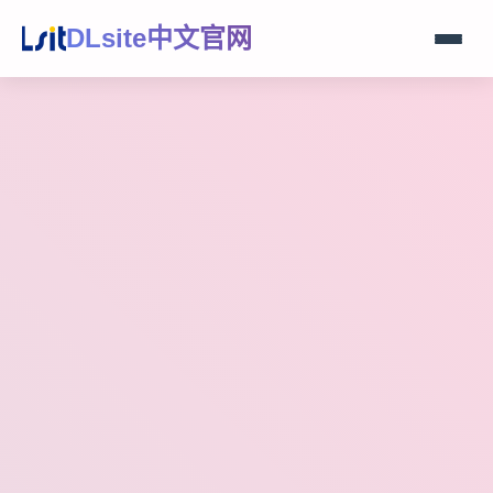
DLsite中文官网