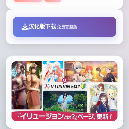
汉化版下载
免费完整版