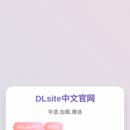
DLsite中文官网
华语,加载,赠送
#DLsite平台
#竞技