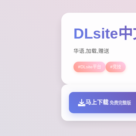
DLsite
华语,加载,赠送
#DLsite平台
#竞技
马上下载
免费完整版