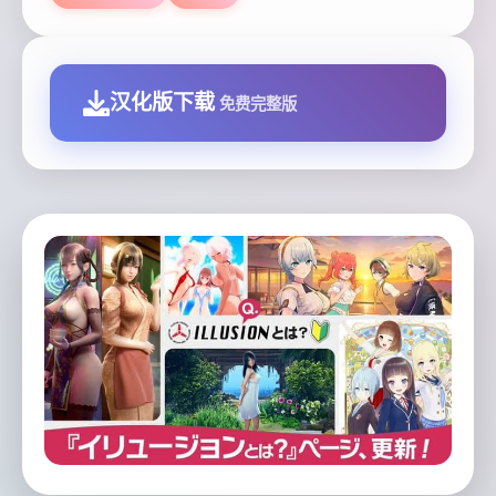
汉化版下载
免费完整版