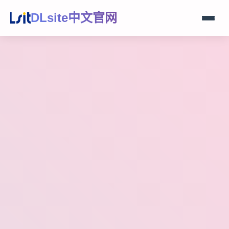
DLsite中文官网