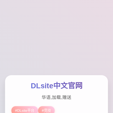
DLsite中文官网
华语,加载,赠送
#DLsite平台
#竞技