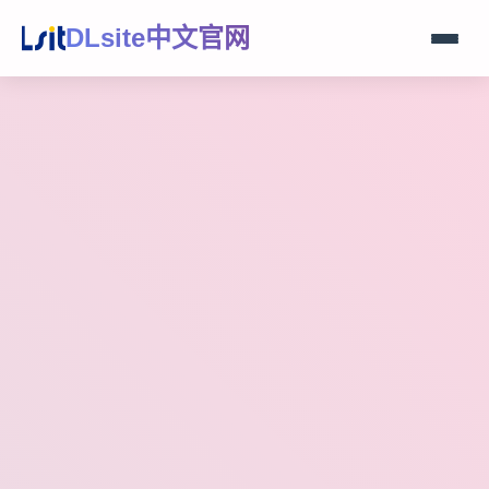
DLsite中文官网