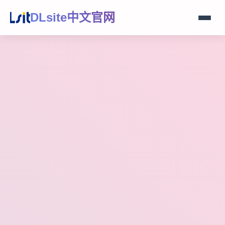
DLsite中文官网