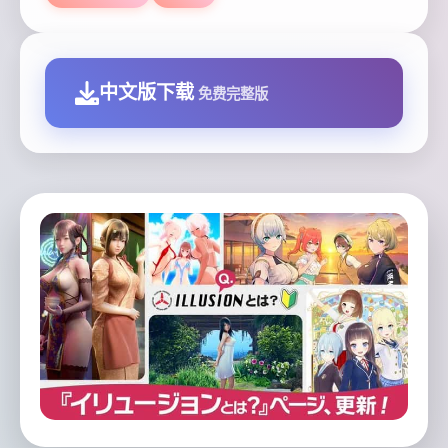
中文版下载
免费完整版