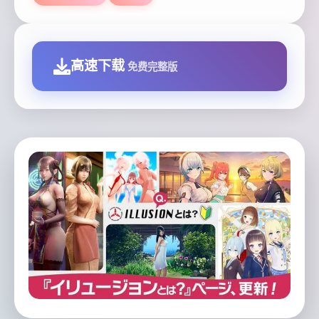
高速下载
免费完整版