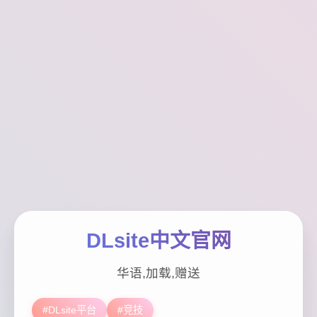
DLsite中文官网
华语,加载,赠送
#DLsite平台
#竞技