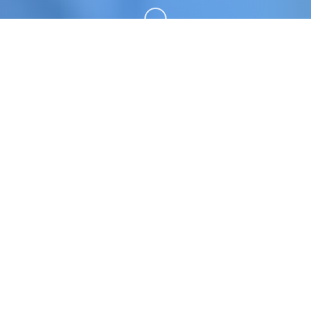
向下滚动
🃏 游戏简介
亚洲中子(son Of Asia)就为4款超过50数位置娱乐首
要思考角，62.9G超广宏容量modernistic整合进行
阶版 原育官法法普通话版，专为亚洲对战者打造其
大型QSP游戏 位于为5款国产剧况游戏，亚洲之中二